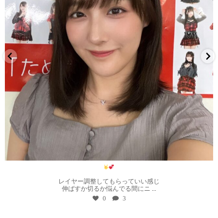
8月 1
レイヤー調整してもらっていい感じ
伸ばすか切るか悩んでる間にニ
...
0
3