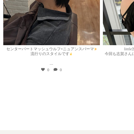
7月 30
センターパートマッシュウルフ×ニュアンスパーマ
lit
流行りのスタイルです
今回も志賀さん
...
0
0