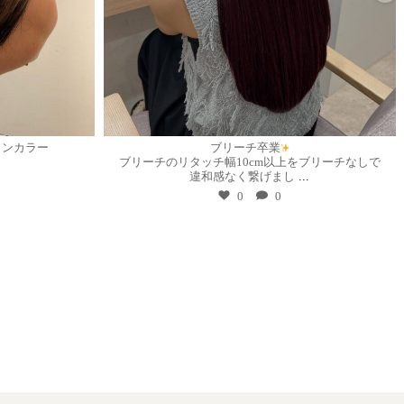
7月 21
インカラー
ブリーチ卒業
ブリーチのリタッチ幅10cm以上をブリーチなしで
違和感なく繋げまし
...
0
0