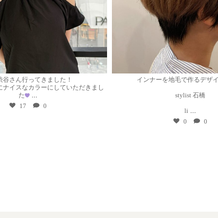
7月 29
7月 29
tle渋谷さん行ってきました！
インナーを地毛で作るデザ
にナイスなカラーにしていただきまし
た
...
stylist 石橋
17
0
li
...
0
0