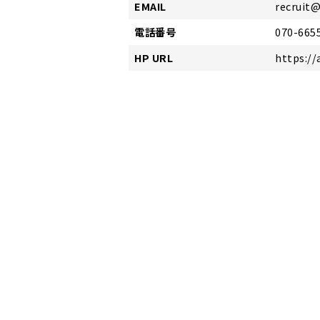
EMAIL
recruit
電話番号
070-665
HP URL
https:/