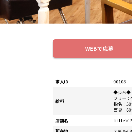
WEBで応募
求人ID
00108
◆歩合◆
フリー：
給料
指名：5
面貸：6
店舗名
littl
所在地
〒860-