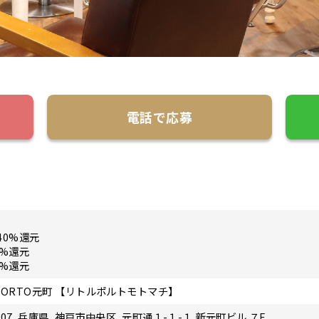
電話で応募
40%還元
0%還元
0%還元
e×PORTO元町 【リトルポルトモトマチ】
0807, 兵庫県, 神戸市中央区, 元町通１-１-１ 新元町ビル ７F