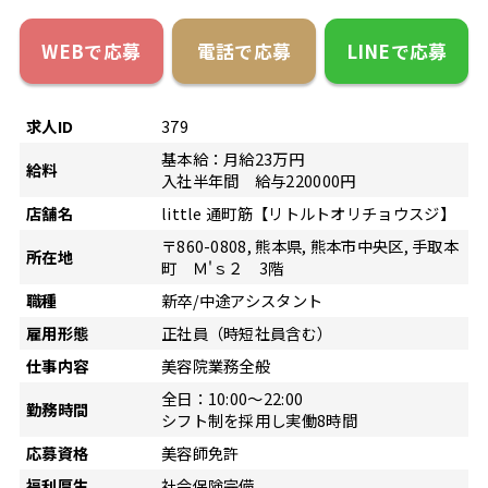
WEBで応募
電話で応募
LINEで応募
求人ID
379
基本給：月給23万円
給料
入社半年間 給与220000円
店舗名
little 通町筋【リトルトオリチョウスジ】
〒860-0808, 熊本県, 熊本市中央区, 手取本
所在地
町 Ｍ'ｓ２ 3階
職種
新卒/中途アシスタント
雇用形態
正社員（時短社員含む）
仕事内容
美容院業務全般
全日：10:00～22:00
勤務時間
シフト制を採用し実働8時間
応募資格
美容師免許
福利厚生
社会保険完備