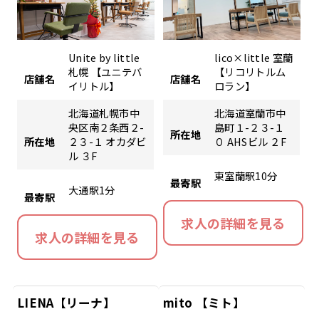
Unite by little
lico×little 室蘭
札幌 【ユニテバ
【リコリトルム
店舗名
店舗名
イリトル】
ロラン】
北海道札幌市中
北海道室蘭市中
央区南２条西２-
島町１-２３-１
所在地
所在地
２３-１ オカダビ
０ AHSビル ２F
ル ３F
東室蘭駅10分
最寄駅
大通駅1分
最寄駅
求人の詳細を見る
求人の詳細を見る
LIENA【リーナ】
mito 【ミト】