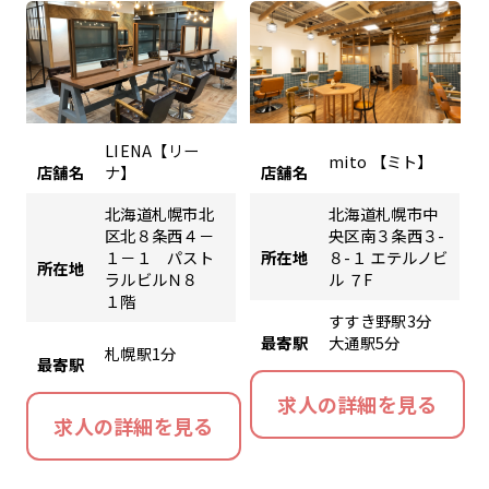
LIENA【リー
mito 【ミト】
店舗名
ナ】
店舗名
北海道札幌市北
北海道札幌市中
区北８条西４－
央区南３条西３-
１－１ パスト
所在地
８-１ エテルノビ
所在地
ラルビルＮ８
ル ７F
１階
すすき野駅3分
最寄駅
大通駅5分
札幌駅1分
最寄駅
求人の詳細を見る
求人の詳細を見る