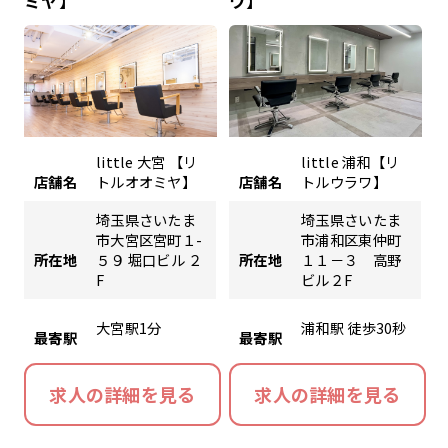
ミヤ】
ワ】
little 大宮 【リ
little 浦和【リ
店舗名
トルオオミヤ】
店舗名
トルウラワ】
埼玉県さいたま
埼玉県さいたま
市大宮区宮町１-
市浦和区東仲町
所在地
５９ 堀口ビル ２
所在地
１１－３ 高野
F
ビル２F
大宮駅1分
浦和駅 徒歩30秒
最寄駅
最寄駅
求人の詳細を見る
求人の詳細を見る