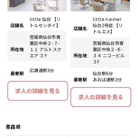
little 仙台 【リ
little×aimer
店舗名
トルセンダイ】
仙台2号店 【リ
店舗名
トルエメ】
宮城県仙台市青
葉区中央２-７-
宮城県仙台市青
所在地
１１ アルトスク
葉区中央２-６-
エア ３Ｆ
所在地
３４ ニコービル
３F
広瀬通駅3分
最寄駅
仙台駅6分
最寄駅
あおば通駅2分
求人の詳細を見る
求人の詳細を見る
青森県