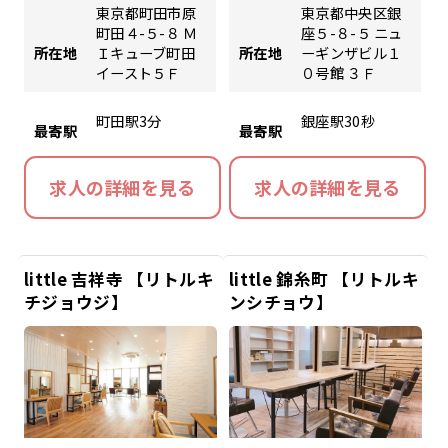
東京都町田市原
東京都中央区銀
町田４-５-８ Ｍ
座５-８-５ ニュ
所在地
Ｉキューブ町田
所在地
ーギンザビル１
イースト５Ｆ
０号館 ３Ｆ
町田駅3分
銀座駅30秒
最寄駅
最寄駅
求人の詳細を見る
求人の詳細を見る
little 吉祥寺 【リトルキ
little 錦糸町 【リトルキ
チジョウジ】
ンシチョウ】