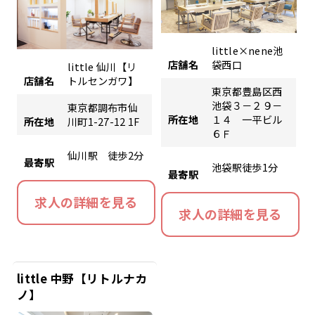
little×nene池
店舗名
袋西口
little 仙川【リ
店舗名
トルセンガワ】
東京都豊島区西
池袋３－２９－
東京都調布市仙
所在地
１４ 一平ビル
所在地
川町1-27-12 1F
６Ｆ
仙川駅 徒歩2分
最寄駅
池袋駅徒歩1分
最寄駅
求人の詳細を見る
求人の詳細を見る
little 中野【リトルナカ
ノ】