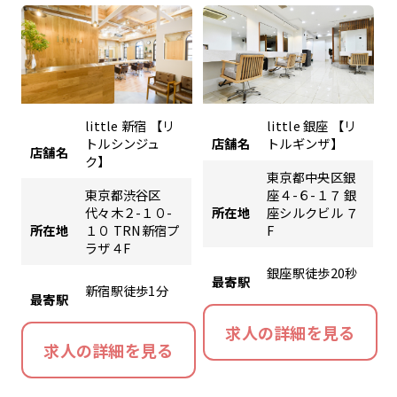
little 新宿 【リ
little 銀座 【リ
トルシンジュ
店舗名
トルギンザ】
店舗名
ク】
東京都中央区銀
東京都渋谷区
座４-６-１７ 銀
代々木２-１０-
所在地
座シルクビル ７
所在地
１０ TRN新宿プ
F
ラザ４F
銀座駅徒歩20秒
最寄駅
新宿駅徒歩1分
最寄駅
求人の詳細を見る
求人の詳細を見る