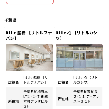
千葉県
little 船橋 【リトルフナ
little 柏 【リトルカシ
バシ】
ワ】
little 船橋 【リ
little 柏 【リト
店舗名
トルフナバシ】
店舗名
ルカシワ】
千葉県船橋市本
千葉県柏市柏３-
町２-２-７ 船橋
２-１１ ディアレ
所在地
所在地
本町プラザビル
スト３ １F
２F