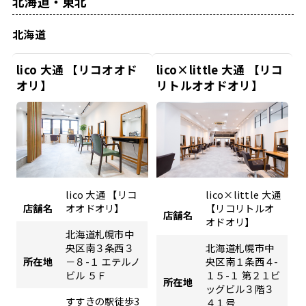
北海道・東北
北海道
lico 大通 【リコオオド
lico×little 大通 【リコ
オリ】
リトルオオドオリ】
lico 大通 【リコ
lico×little 大通
店舗名
オオドオリ】
【リコリトルオ
店舗名
オドオリ】
北海道札幌市中
央区南３条西３
北海道札幌市中
所在地
－８-１ エテルノ
央区南１条西４-
ビル ５Ｆ
１５-１ 第２１ビ
所在地
ッグビル３階３
すすきの駅徒歩3
４１号