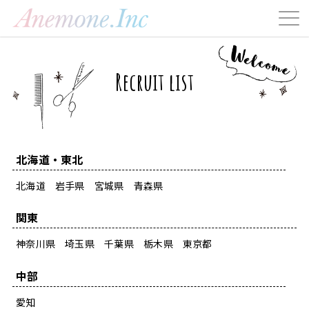
Recruit list
北海道・東北
北海道
岩手県
宮城県
青森県
関東
神奈川県
埼玉県
千葉県
栃木県
東京都
中部
愛知