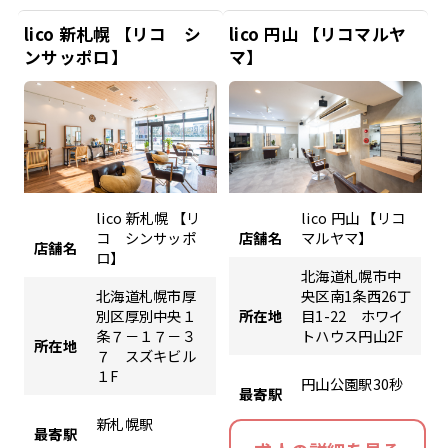
lico 新札幌 【リコ シ
lico 円山 【リコマルヤ
ンサッポロ】
マ】
lico 新札幌 【リ
lico 円山 【リコ
コ シンサッポ
店舗名
マルヤマ】
店舗名
ロ】
北海道札幌市中
北海道札幌市厚
央区南1条西26丁
別区厚別中央１
所在地
目1-22 ホワイ
条７－１７－３
トハウス円山2F
所在地
７ スズキビル
１F
円山公園駅30秒
最寄駅
新札幌駅
最寄駅