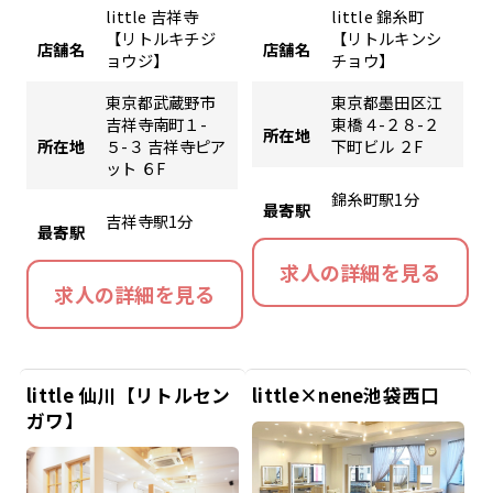
little 吉祥寺
little 錦糸町
【リトルキチジ
【リトルキンシ
店舗名
店舗名
ョウジ】
チョウ】
東京都武蔵野市
東京都墨田区江
吉祥寺南町１-
東橋４-２８-２
所在地
所在地
５-３ 吉祥寺ピア
下町ビル ２F
ット ６F
錦糸町駅1分
最寄駅
吉祥寺駅1分
最寄駅
求人の詳細を見る
求人の詳細を見る
little 仙川【リトルセン
little×nene池袋西口
ガワ】