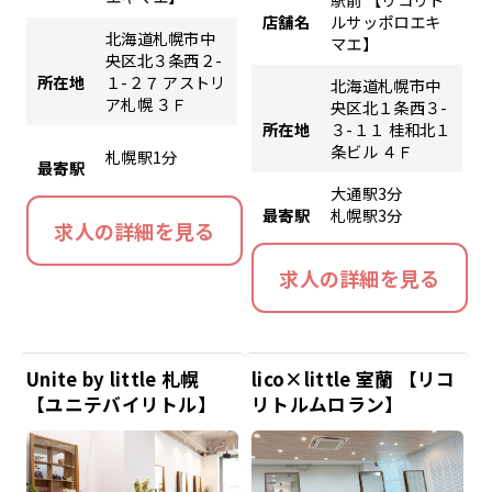
店舗名
ルサッポロエキ
北海道札幌市中
マエ】
央区北３条西２-
所在地
１-２７ アストリ
北海道札幌市中
ア札幌 ３Ｆ
央区北１条西３-
所在地
３-１１ 桂和北１
条ビル ４Ｆ
札幌駅1分
最寄駅
大通駅3分
最寄駅
札幌駅3分
求人の詳細を見る
求人の詳細を見る
Unite by little 札幌
lico×little 室蘭 【リコ
【ユニテバイリトル】
リトルムロラン】