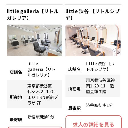
little galleria【リトル
little 渋谷 【リトルシブ
ガレリア】
ヤ】
little
little 渋谷 【リ
galleria【リト
店舗名
トルシブヤ】
店舗名
ルガレリア】
東京都渋谷区神
東京都渋谷区
南1-20-11 造
所在地
代々木２-１０-
園会館７階
所在地
１０ TRN新宿プ
ラザ 7F
渋谷駅徒歩1分
最寄駅
新宿駅徒歩1分
最寄駅
求人の詳細を見る