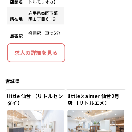
店舗名
トルモリオカ】
岩手県盛岡市菜
所在地
園１丁目６−９
盛岡駅 車で5分
最寄駅
求人の詳細を見る
宮城県
little 仙台 【リトルセン
little×aimer 仙台2号
ダイ】
店 【リトルエメ】