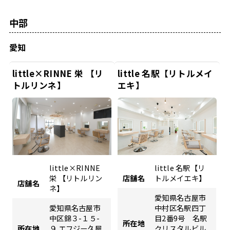
中部
愛知
little×RINNE 栄 【リ
little 名駅【リトルメイ
トルリンネ】
エキ】
little×RINNE
little 名駅【リ
栄 【リトルリン
店舗名
トルメイエキ】
店舗名
ネ】
愛知県名古屋市
愛知県名古屋市
中村区名駅四丁
中区錦３-１５-
目2番9号 名駅
所在地
所在地
９ エフジー久屋
クリスタルビル