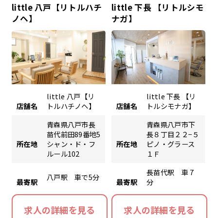
little 八戸【リトルハチ
little 下長 【リトルシモ
ノヘ】
ナガ】
little 八戸【リ
little 下長 【リ
店舗名
トルハチノヘ】
店舗名
トルシモナガ】
青森県八戸市長
青森県八戸市下
苗代前田89番地5
長８丁目２２−５
所在地
シャン・ド・フ
所在地
ピノ・グラース
ルール102
１Ｆ
長苗代駅 車 7
八戸駅 車で5分
最寄駅
最寄駅
分
求人の詳細を見る
求人の詳細を見る