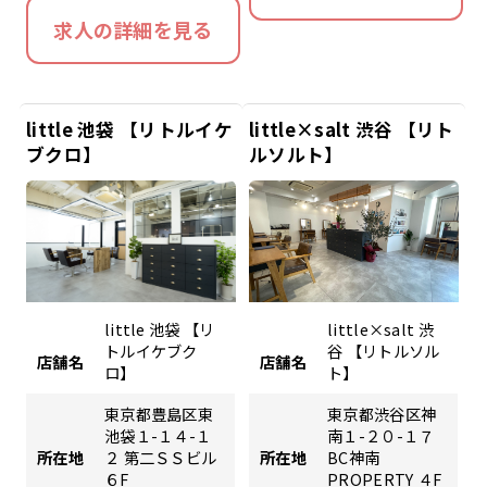
求人の詳細を見る
little 池袋 【リトルイケ
little×salt 渋谷 【リト
ブクロ】
ルソルト】
little 池袋 【リ
little×salt 渋
トルイケブク
谷 【リトルソル
店舗名
店舗名
ロ】
ト】
東京都豊島区東
東京都渋谷区神
池袋１-１４-１
南１-２０-１７
所在地
２ 第二ＳＳビル
所在地
BC神南
６F
PROPERTY ４F