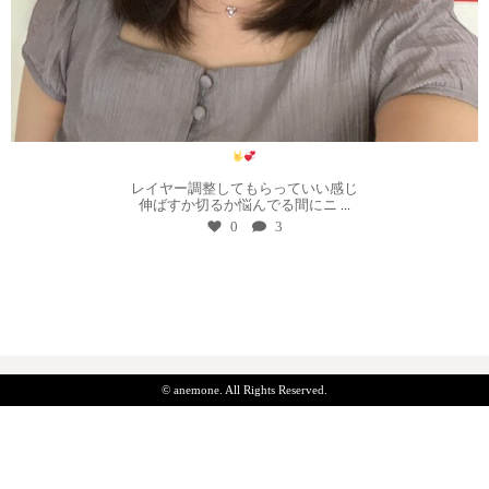
8月 1
レイヤー調整してもらっていい感じ
伸ばすか切るか悩んでる間にニ
...
0
3
© anemone. All Rights Reserved.