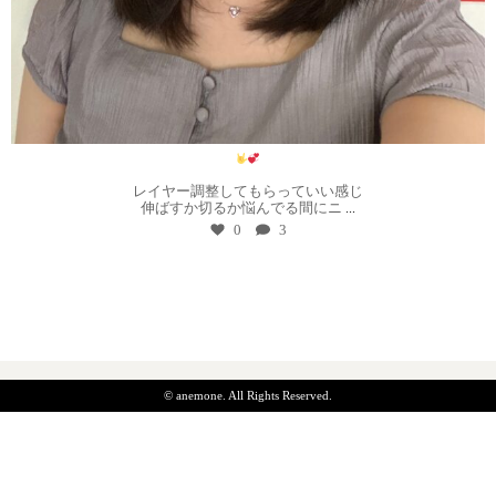
8月 1
レイヤー調整してもらっていい感じ
伸ばすか切るか悩んでる間にニ
...
0
3
© anemone. All Rights Reserved.