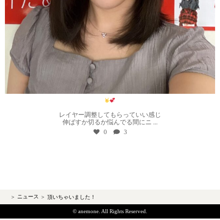
8月 1
レイヤー調整してもらっていい感じ
伸ばすか切るか悩んでる間にニ
...
0
3
ニュース
頂いちゃいました！
© anemone. All Rights Reserved.