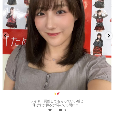
8月 1
レイヤー調整してもらっていい感じ
伸ばすか切るか悩んでる間にニ
...
0
3