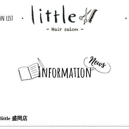
on list
Information
ittle 盛岡店