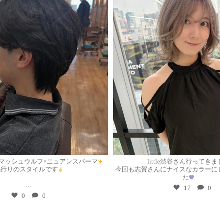
7月 30
7月 29
マッシュウルフ×ニュアンスパーマ
little渋谷さん行ってき
流行りのスタイルです
今回も志賀さんにナイスなカラーに
た
...
...
17
0
0
0