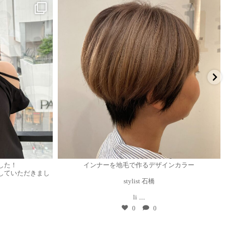
7月 29
ました！
インナーを地毛で作るデザインカラー
していただきまし
stylist 石橋
li
...
0
0