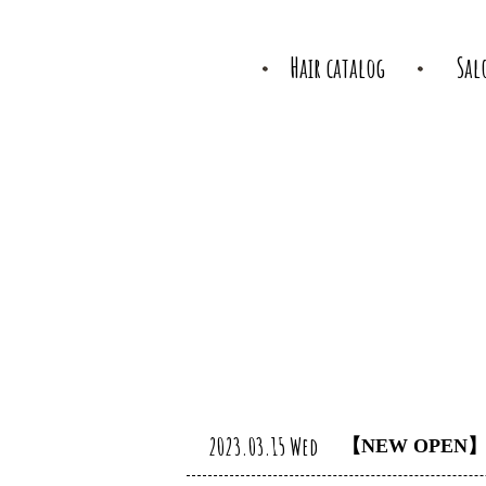
Hair catalog
Sal
2023.03.15 Wed
【NEW OPEN】l