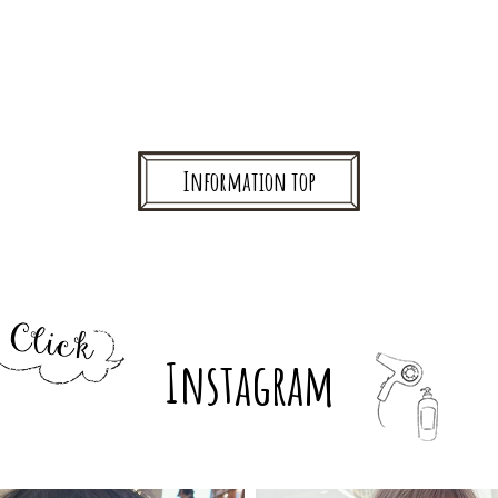
Information top
Instagram