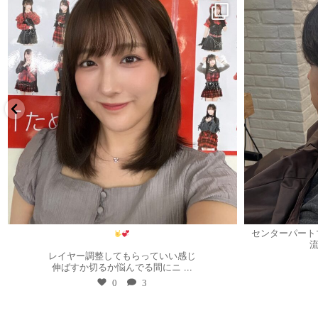
8月 1
センターパート
レイヤー調整してもらっていい感じ
伸ばすか切るか悩んでる間にニ
...
0
3