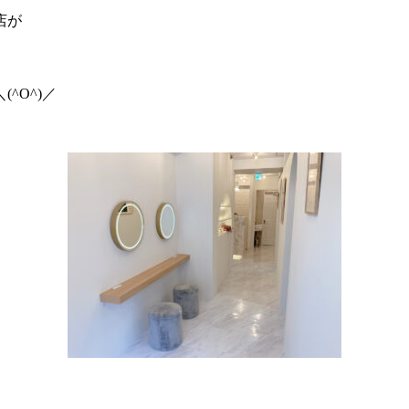
店が
(^O^)／