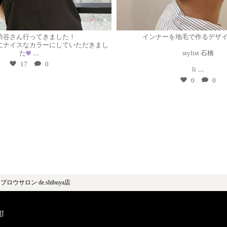
7月 29
7月 29
tle渋谷さん行ってきました！
インナーを地毛で作るデザ
にナイスなカラーにしていただきまし
た
...
stylist 石橋
17
0
li
...
0
0
ウサロン de.shibuya店
it