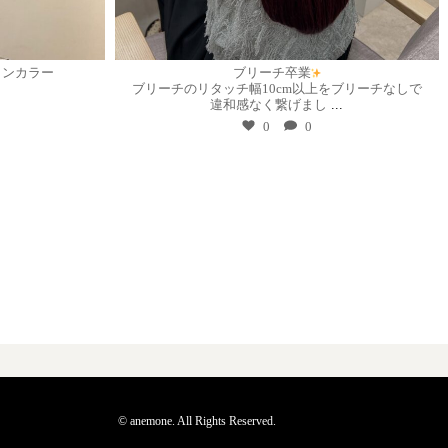
7月 21
インカラー
ブリーチ卒業
ブリーチのリタッチ幅10cm以上をブリーチなしで
違和感なく繋げまし
...
0
0
© anemone. All Rights Reserved.