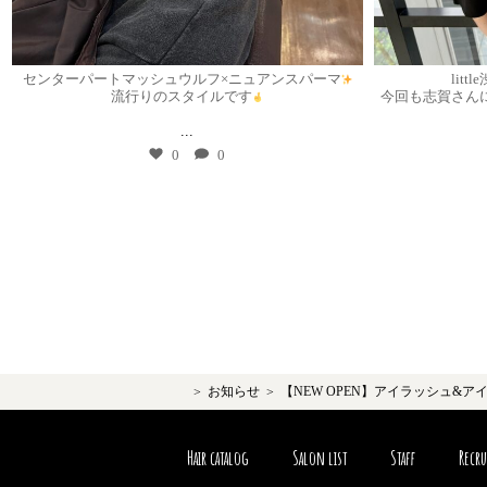
7月 30
センターパートマッシュウルフ×ニュアンスパーマ
lit
流行りのスタイルです
今回も志賀さん
...
0
0
お知らせ
【NEW OPEN】アイラッシュ&アイブロ
Hair catalog
Salon list
Staff
Recru