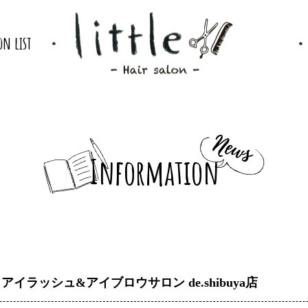
on list
Information
】アイラッシュ&アイブロウサロン de.shibuya店