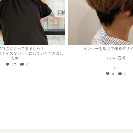
7月 29
7月 29
tle渋谷さん行ってきました！
インナーを地毛で作るデザ
にナイスなカラーにしていただきまし
た
...
stylist 石橋
17
0
li
...
0
0