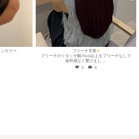
7月 21
インカラー
ブリーチ卒業
ブリーチのリタッチ幅10cm以上をブリーチなしで
違和感なく繋げまし
...
0
0