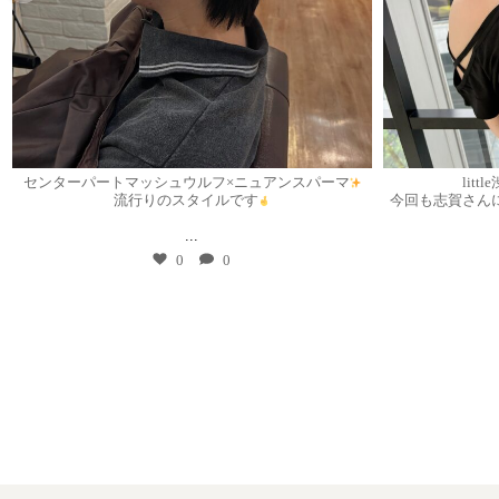
7月 30
センターパートマッシュウルフ×ニュアンスパーマ
lit
流行りのスタイルです
今回も志賀さん
...
0
0